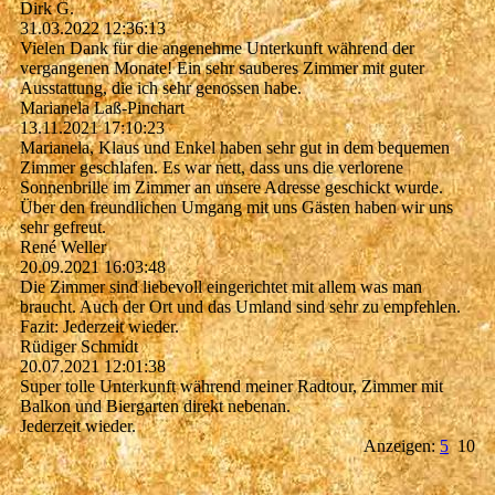
Dirk G.
31.03.2022
12:36:13
Vielen Dank für die angenehme Unterkunft während der
vergangenen Monate! Ein sehr sauberes Zimmer mit guter
Ausstattung, die ich sehr genossen habe.
Marianela Laß-Pinchart
13.11.2021
17:10:23
Marianela, Klaus und Enkel haben sehr gut in dem bequemen
Zimmer geschlafen. Es war nett, dass uns die verlorene
Sonnenbrille im Zimmer an unsere Adresse geschickt wurde.
Über den freundlichen Umgang mit uns Gästen haben wir uns
sehr gefreut.
René Weller
20.09.2021
16:03:48
Die Zimmer sind liebevoll eingerichtet mit allem was man
braucht. Auch der Ort und das Umland sind sehr zu empfehlen.
Fazit: Jederzeit wieder.
Rüdiger Schmidt
20.07.2021
12:01:38
Super tolle Unterkunft während meiner Radtour, Zimmer mit
Balkon und Biergarten direkt nebenan.
Jederzeit wieder.
Anzeigen:
5
10