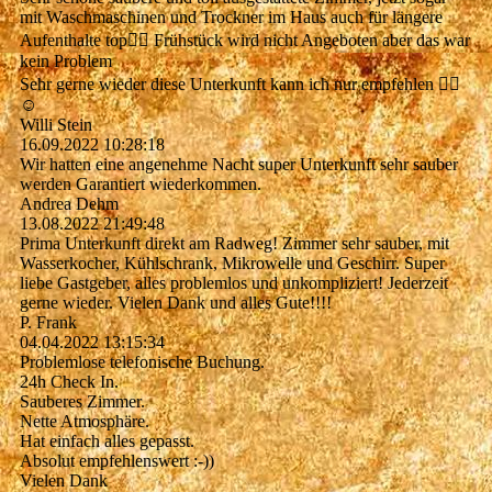
mit Waschmaschinen und Trockner im Haus auch für längere
Aufenthalte top👍🏻 Frühstück wird nicht Angeboten aber das war
kein Problem
Sehr gerne wieder diese Unterkunft kann ich nur empfehlen 👍🏻
☺️
Willi Stein
16.09.2022
10:28:18
Wir hatten eine angenehme Nacht super Unterkunft sehr sauber
werden Garantiert wiederkommen.
Andrea Dehm
13.08.2022
21:49:48
Prima Unterkunft direkt am Radweg! Zimmer sehr sauber, mit
Wasserkocher, Kühlschrank, Mikrowelle und Geschirr. Super
liebe Gastgeber, alles problemlos und unkompliziert! Jederzeit
gerne wieder. Vielen Dank und alles Gute!!!!
P. Frank
04.04.2022
13:15:34
Problemlose telefonische Buchung.
24h Check In.
Sauberes Zimmer.
Nette Atmosphäre.
Hat einfach alles gepasst.
Absolut empfehlenswert :-))
Vielen Dank