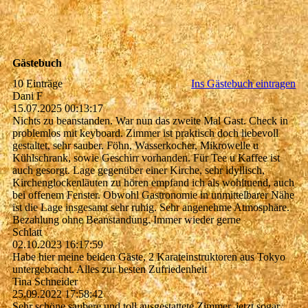
Gästebuch
10 Einträge
Ins Gästebuch eintragen
Dani F
15.07.2025
00:13:17
Nichts zu beanstanden. War nun das zweite Mal Gast. Check in
problemlos mit keyboard. Zimmer ist praktisch doch liebevoll
gestaltet, sehr sauber. Föhn, Wasserkocher, Mikrowelle u
Kühlschrank, sowie Geschirr vorhanden. Für Tee u Kaffee ist
auch gesorgt. Lage gegenüber einer Kirche, sehr idyllisch,
Kirchenglockenläuten zu hören empfand ich als wohltuend, auch
bei offenem Fenster. Obwohl Gastronomie in unmittelbarer Nähe
ist die Lage insgesamt sehr ruhig. Sehr angenehme Atmosphäre.
Bezahlung ohne Beanstandung. Immer wieder gerne
Schlatt
02.10.2023
16:17:59
Habe hier meine beiden Gäste, 2 Karateinstruktoren aus Tokyo
untergebracht. Alles zur besten Zufriedenheit
Tina Schneider
25.09.2022
17:58:42
Sehr schöne saubere und toll ausgestattete Zimmer, jetzt sogar