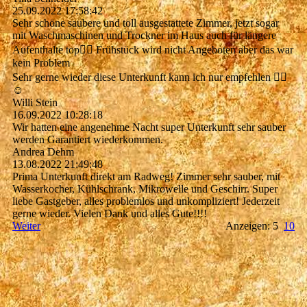
25.09.2022
17:58:42
Sehr schöne saubere und toll ausgestattete Zimmer, jetzt sogar
mit Waschmaschinen und Trockner im Haus auch für längere
Aufenthalte top👍🏻 Frühstück wird nicht Angeboten aber das war
kein Problem
Sehr gerne wieder diese Unterkunft kann ich nur empfehlen 👍🏻
☺️
Willi Stein
16.09.2022
10:28:18
Wir hatten eine angenehme Nacht super Unterkunft sehr sauber
werden Garantiert wiederkommen.
Andrea Dehm
13.08.2022
21:49:48
Prima Unterkunft direkt am Radweg! Zimmer sehr sauber, mit
Wasserkocher, Kühlschrank, Mikrowelle und Geschirr. Super
liebe Gastgeber, alles problemlos und unkompliziert! Jederzeit
gerne wieder. Vielen Dank und alles Gute!!!!
Weiter
Anzeigen: 5
10