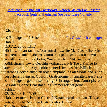
Besuchen Sie uns auf Facebook! Werden Sie ein Fan unserer
Facebook Seite und erhalten Sie besondere Vorteile.
Gästebuch
10 Einträge auf 2 Seiten
Ins Gästebuch eintragen
Dani F
15.07.2025
00:13:17
Nichts zu beanstanden. War nun das zweite Mal Gast. Check in
problemlos mit keyboard. Zimmer ist praktisch doch liebevoll
gestaltet, sehr sauber. Föhn, Wasserkocher, Mikrowelle u
Kühlschrank, sowie Geschirr vorhanden. Für Tee u Kaffee ist
auch gesorgt. Lage gegenüber einer Kirche, sehr idyllisch,
Kirchenglockenläuten zu hören empfand ich als wohltuend, auch
bei offenem Fenster. Obwohl Gastronomie in unmittelbarer Nähe
ist die Lage insgesamt sehr ruhig. Sehr angenehme Atmosphäre.
Bezahlung ohne Beanstandung. Immer wieder gerne
Schlatt
02.10.2023
16:17:59
Habe hier meine beiden Gäste, 2 Karateinstruktoren aus Tokyo
untergebracht. Alles zur besten Zufriedenheit
Tina Schneider